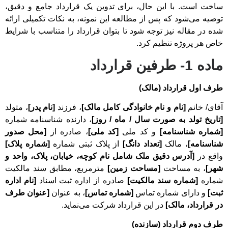
ساخت است. با این حال، برای تدوین یک قرارداد جامع و دقیق،
توصیه می‌شود که پس از مطالعه این نمونه، به نکات تکمیلی ارائه
شده در مقاله نیز توجه شود تا بتوان قرارداد را متناسب با شرایط
خاص هر پروژه تنظیم کرد.
ماده 1- طرفین قرارداد
طرف اول قرارداد (مالک)
آقای/ خانم
[نام و نام خانوادگی کامل مالک]
، فرزند
[نام پدر]
، متولد
[تاریخ تولد به صورت سال / ماه / روز]
، دارنده شناسنامه شماره
[شماره شناسنامه]
و کد ملی
[کد ملی]
، صادره از
[محل صدور
شناسنامه]
، مالک
[تعداد دانگ]
از پلاک ثبتی شماره
[شماره پلاک]
واقع در
[آدرس دقیق ملک شامل نام کوچه، خیابان، پلاک، واحد و
شهر]
، به مساحت
[مساحت زمین]
مترمربع، مطابق سند مالکیت
شماره
[شماره سند مالکیت]
صادره از اداره ثبت اسناد
[نام اداره
ثبت]
و دارای شماره تماس
[شماره تماس]
، به عنوان
[عنوان طرف
در قرارداد، مالک]
در این قرارداد شرکت می‌نماید.
طرف دوم قرارداد (سازنده)