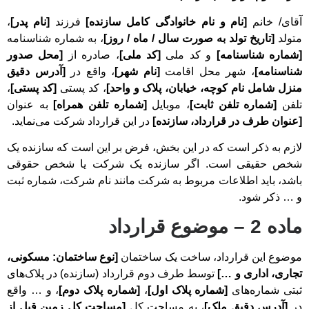
آقای/ خانم
[نام و نام خانوادگی کامل سازنده]
فرزند
[نام پدر]
،
متولد
[تاریخ تولد به صورت سال / ماه / روز]
، به شماره شناسنامه
[شماره شناسنامه]
و کد ملی
[کد ملی]
، صادره از
[محل صدور
شناسنامه]
، شهر محل اقامت
[نام شهر]
، واقع در
[آدرس دقیق
منزل شامل نام کوچه، خیابان، پلاک و واحد]
، کد پستی
[کد پستی]
،
تلفن
[شماره تلفن ثابت]
، موبایل
[شماره تلفن همراه]
به عنوان
[عنوان طرف در قرارداد، سازنده]
در این قرارداد شرکت می‌نماید.
لازم به ذکر است که در این بخش، فرض بر این است که سازنده یک
شخص حقیقی است. اگر سازنده یک شرکت یا شخص حقوقی
باشد، باید اطلاعات مربوط به شرکت مانند نام شرکت، شماره ثبت
و … ذکر شود.
ماده 2 – موضوع قرارداد
موضوع این قرارداد، ساخت یک ساختمان
[نوع ساختمان: مسکونی،
تجاری، اداری و …]
توسط طرف دوم قرارداد (سازنده) در پلاک‌های
ثبتی شماره‌های
[شماره پلاک اول]
،
[شماره پلاک دوم]
، و … واقع
در
[
آدرس دقیق ملک]
، به مساحت کل
[مساحت کل زمین قبل از